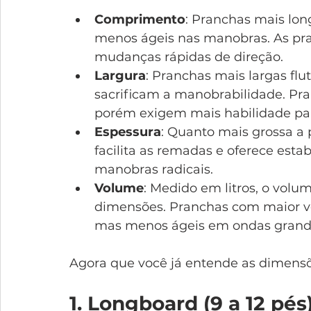
Comprimento
: Pranchas mais lon
menos ágeis nas manobras. As pran
mudanças rápidas de direção.
Largura
: Pranchas mais largas fl
sacrificam a manobrabilidade. Pran
porém exigem mais habilidade par
Espessura
: Quanto mais grossa a 
facilita as remadas e oferece estabi
manobras radicais.
Volume
: Medido em litros, o volu
dimensões. Pranchas com maior vo
mas menos ágeis em ondas grand
Agora que você já entende as dimensõ
1. Longboard (9 a 12 pés