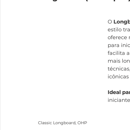
O 
Long
estilo t
oferece 
para ini
facilita
mais lon
técnicas
icônicas
Ideal pa
iniciant
Classic Longboard, OHP