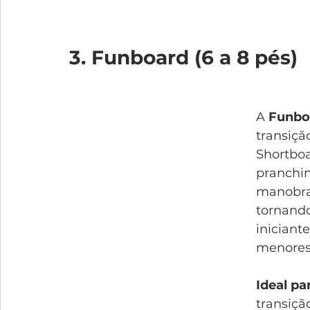
3. Funboard (6 a 8 pés)
A 
Funbo
transiçã
Shortboa
pranchin
manobras
tornando
iniciant
menores
Ideal pa
transiçã