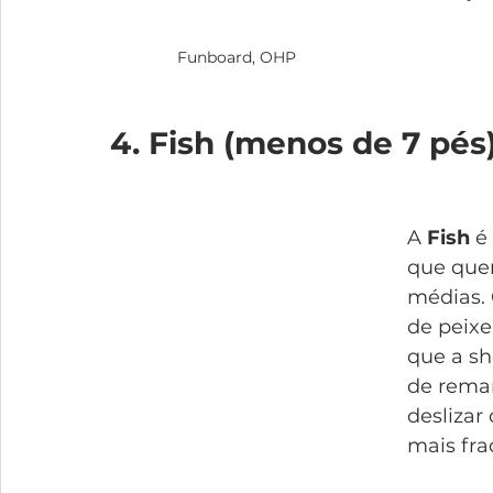
Funboard, OHP
4. Fish (menos de 7 pés
A 
Fish
 é
que quer
médias. 
de peixe 
que a sh
de remar
desliza
mais fra