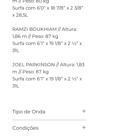
m // Peso: 80 kg
Surfa com 6’0” x 18 7/8” x 2 3/8”
x 28,5L
RAMZI BOUKHIAM // Altura:
1,86 m // Peso: 87 kg
Surfa com 6’1” x 19 1/8” x 2 ½” x
31L
JOEL PARKINSON // Altura: 1,83
m // Peso: 87 kg
Surfa com 6’1” x 19 1/8” x 2 ½” x
31L
Tipo de Onda
A Monsta 10 é uma das
Condições
pranchas mais versáteis do