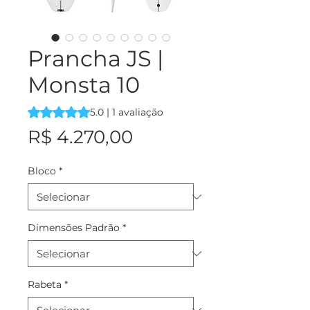
Prancha JS |
Monsta 10
A classificação é 5.0 de 5 estrelas com base em 1 avalia
5.0 | 1 avaliação
Preço
R$ 4.270,00
Bloco
*
Dimensões Padrão
*
Rabeta
*