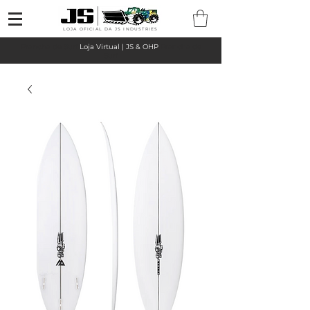
LOJA OFICIAL DA JS INDUSTRIES
Prancha de Surf
Loja Virtual | JS & OHP
Prancha de
Surf