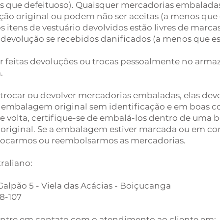
s que defeituoso). Quaisquer mercadorias embalada
o original ou podem não ser aceitas (a menos que 
s itens de vestuário devolvidos estão livres de marca
 devolução se recebidos danificados (a menos que es
 feitas devoluções ou trocas pessoalmente no arm
m
.
 trocar ou devolver mercadorias embaladas, elas dev
a embalagem original sem identificação e em boas co
 volta, certifique-se de embalá-los dentro de uma 
original. Se a embalagem estiver marcada ou em cond
rocarmos ou reembolsarmos as mercadorias.
raliano:
 Galpão 5 - Viela das Acácias - Boiçucanga
18-107
 entre em contato com o atendimento ao cliente em: