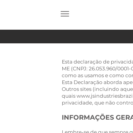
Esta declaração de privacid
ME (CNPJ: 26.053.960/0001-03
como as usamos e como corri
Esta Declaração aborda apen
Outros sites (incluindo aquel
quais
www.jsindustriesbrazi
privacidade, que não contr
INFORMAÇÕES GERA
Lembre-se de que sempre qu