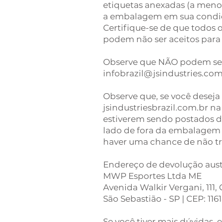
etiquetas anexadas (a meno
a embalagem em sua condiçã
Certifique-se de que todos o
podem não ser aceitos para
Observe que NÃO podem ser
infobrazil@jsindustries.co
Observe que, se você deseja
jsindustriesbrazil.com.br n
estiverem sendo postados de
lado de fora da embalagem 
haver uma chance de não t
Endereço de devolução aust
MWP Esportes Ltda ME
Avenida Walkir Vergani, 111,
São Sebastião - SP | CEP: 116
Se você tiver mais dúvidas,