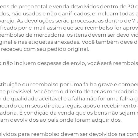
ens de preço total e venda devolvidos dentro de 30
dos, não usados e não danificados, e incluam todas as
arejo. As devoluções serão processadas dentro de 7 a
ificado por e-mail assim que seu reembolso for apro
reembolso de mercadoria, os itens devem ser devolvid
inal e nas etiquetas anexadas. Você também deve de
 recebeu com seu pedido original.
 não incluem despesas de envio, você será reembol
stituição ou reembolso por uma falha grave e compe
 previsível. Você tem o direito de ter as mercadoria
 de qualidade aceitável e a falha não for uma falha
acordo com seus direitos legais, após o recebimen
doria. É condição da venda que os bens não sejam r
jam devolvidos ao país onde foram adquiridos.
volvidos para reembolso devem ser devolvidos na con