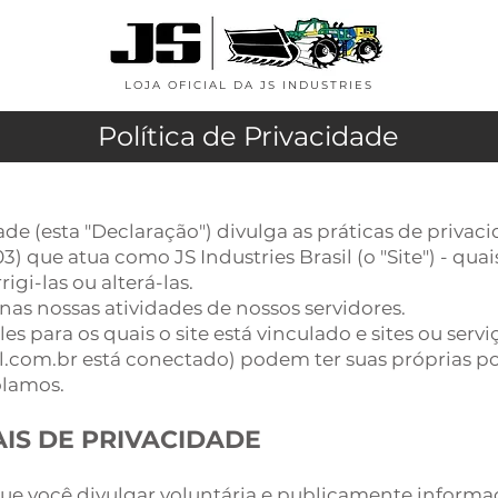
LOJA OFICIAL DA JS INDUSTRIES
Política de Privacidade
ade (esta "Declaração") divulga as práticas de priv
) que atua como JS Industries Brasil (o "Site") - qu
gi-las ou alterá-las.
as nossas atividades de nossos servidores.
es para os quais o site está vinculado e sites ou serv
l.com.br
está conectado) podem ter suas próprias pol
olamos.
IS DE PRIVACIDADE
e você divulgar voluntária e publicamente informa