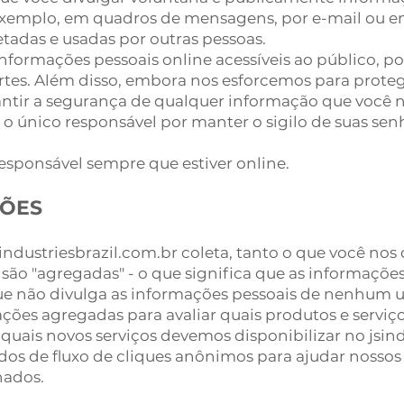
r exemplo, em quadros de mensagens, por e-mail ou e
tadas e usadas por outras pessoas.
informações pessoais online acessíveis ao público, 
artes. Além disso, embora nos esforcemos para prote
tir a segurança de qualquer informação que você no
é o único responsável por manter o sigilo de suas se
responsável sempre que estiver online.
ÇÕES
industriesbrazil.com.br coleta, tanto o que você nos
 são "agregadas" - o que significa que as informaçõe
 não divulga as informações pessoais de nenhum us
ções agregadas para avaliar quais produtos e serviç
r quais novos serviços devemos disponibilizar no jsin
os de fluxo de cliques anônimos para ajudar nossos
nados.