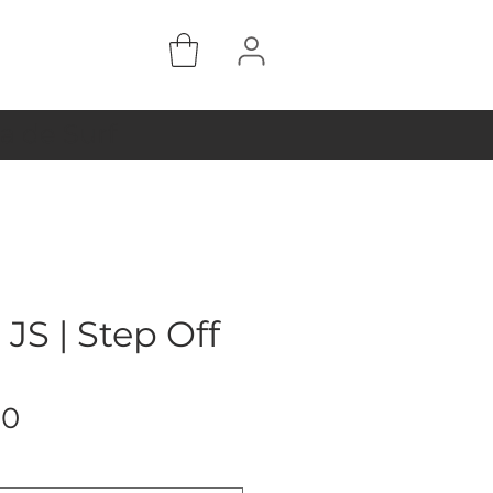
a de Surf
JS | Step Off
Preço
00