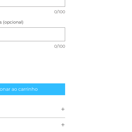
0/100
 (opcional)
0/100
onar ao carrinho
rmer é ideal para ondas
 ou mais. Vai bem em