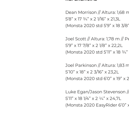
Dean Morrison // Altura: 1,68 
5’8” x 17 ¾” x 2 1/16” x 21,3L
(Monsta 2020 std 5’9” x 18 3/8”
Joel Scott // Altura: 1,78 m //
5’9” x 17 7/8” x 2 1/8” x 22,2L
(Monsta 2020 std 5’11” x 18 ¾” 
Joel Parkinson // Altura: 1,83 
5’10” x 18” x 2 3/16” x 23,2L
(Monsta 2020 std 6’0” x 19” x 2
Luke Egan/Jason Stevenson // 
5’11” x 18 1/4” x 2 ¼” x 24,7L
(Monsta 2020 EasyRider 6’0” x 