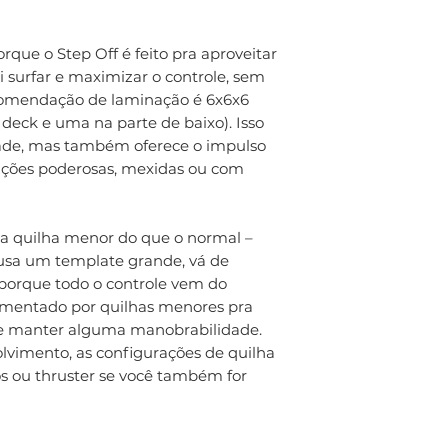
paredes longas 
Prazo médio de e
até nos dias mai
encomenda).
rque o Step Off é feito pra aproveitar
i surfar e maximizar o controle, sem
recomendação de laminação é 6x6x6
deck e uma na parte de baixo). Isso
dade, mas também oferece o impulso
ições poderosas, mexidas ou com
uilha menor do que o normal –
usa um template grande, vá de
 porque todo o controle vem do
ementado por quilhas menores pra
 e manter alguma manobrabilidade.
lvimento, as configurações de quilha
s ou thruster se você também for