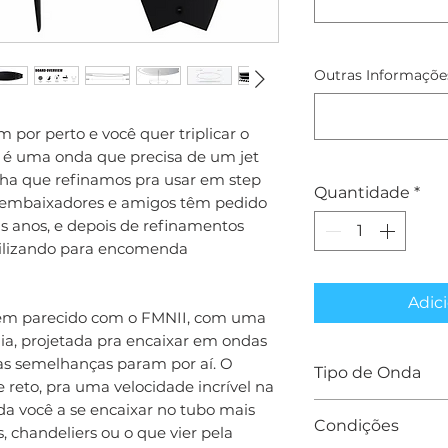
Outras Informações
por perto e você quer triplicar o
é uma onda que precisa de um jet
ncha que refinamos pra usar em step
Quantidade
*
me, embaixadores e amigos têm pedido
is anos, e depois de refinamentos
bilizando para encomenda
Adici
bem parecido com o FMNII, com uma
ia, projetada pra encaixar em ondas
as semelhanças param por aí. O
Tipo de Onda
 e reto, pra uma velocidade incrível na
uda você a se encaixar no tubo mais
A Step Off Perfo
Condições
, chandeliers ou o que vier pela
entre 6 e 12 pés