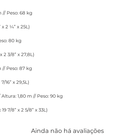
m // Peso: 68 kg
 x 2 ¼” x 25L)
 Peso: 80 kg
x 2 3/8” x 27,8L)
m // Peso: 87 kg
 7/16” x 29,5L)
Altura: 1,80 m // Peso: 90 kg
19 7/8” x 2 5/8” x 33L)
Ainda não há avaliações