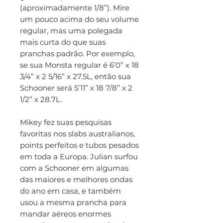
(aproximadamente 1/8”). Mire
um pouco acima do seu volume
regular, mas uma polegada
mais curta do que suas
pranchas padrão. Por exemplo,
se sua Monsta regular é 6’0” x 18
3/4” x 2 5/16” x 27.5L, então sua
Schooner será 5’11” x 18 7/8” x 2
1/2” x 28.7L.
Mikey fez suas pesquisas
favoritas nos slabs australianos,
points perfeitos e tubos pesados
em toda a Europa. Julian surfou
com a Schooner em algumas
das maiores e melhores ondas
do ano em casa, e também
usou a mesma prancha para
mandar aéreos enormes