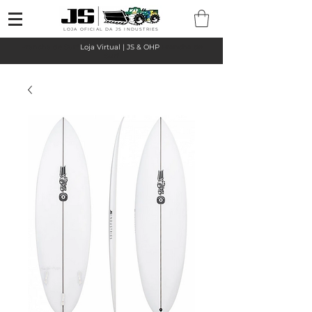
LOJA OFICIAL DA JS INDUSTRIES
Prancha de Surf
Loja Virtual | JS & OHP
Prancha de
Surf