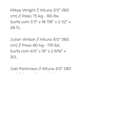
Mikey Wright // Altura: 6’0” (183
cm) // Peso: 75 kg - 165 lbs
Surfa com 5'11” x 18 7/8” x 2 1/2” x
28.7L
Julian Wilson // Altura: 6’0” (183
cm) // Peso: 80 kg - 176 lbs
Surfa com 6’0” x 19” x 2 9/16” x
30L
Joel Parkinson // Altura: 6’0” (183
cm) // Peso: 87 kg - 191 lbs
Surfa com 6’1” x 19 1/8” x 2 5/8” x
31.7L
Jason Stevenson & Luke Egan //
Altura: 5’11” (180 cm) // Peso: 88
kg - 194 lbs