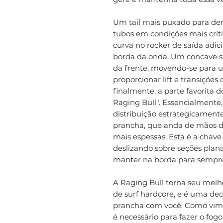
Um tail mais puxado para dent
tubos em condições mais crí
curva no rocker de saída adi
borda da onda. Um concave 
da frente, movendo-se para u
proporcionar lift e transições 
finalmente, a parte favorita 
Raging Bull". Essencialmente
distribuição estrategicament
prancha, que anda de mãos 
mais espessas. Esta é a chav
deslizando sobre seções planas
manter na borda para sempre
A Raging Bull torna seu melhor
de surf hardcore, e é uma deci
prancha com você. Como vimo
é necessário para fazer o fog