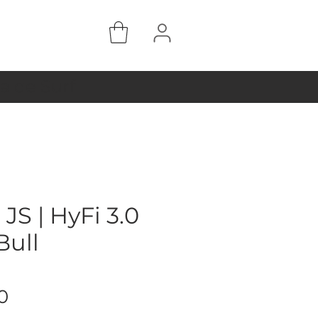
a de Surf
JS | HyFi 3.0
Bull
Preço
0