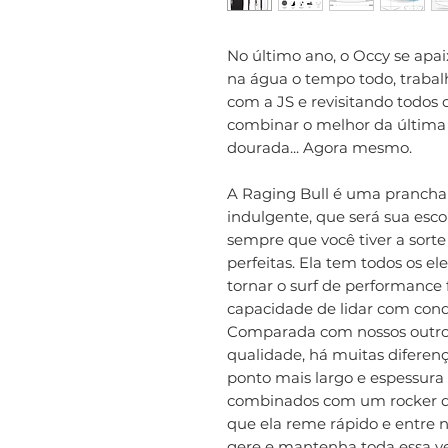
No último ano, o Occy se apa
na água o tempo todo, trab
com a JS e revisitando todos 
combinar o melhor da última
dourada... Agora mesmo.
A Raging Bull é uma prancha 
indulgente, que será sua esc
sempre que você tiver a sorte
perfeitas. Ela tem todos os e
tornar o surf de performance f
capacidade de lidar com cond
Comparada com nossos outros
qualidade, há muitas diferen
ponto mais largo e espessura
combinados com um rocker d
que ela reme rápido e entre na
gere e mantenha toda essa ve