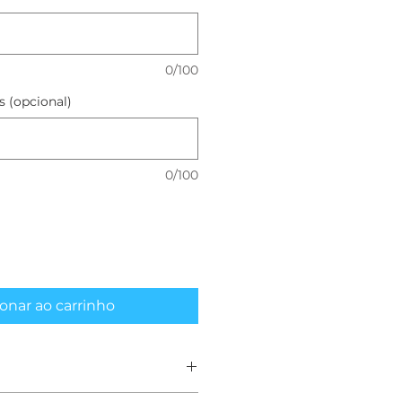
0/100
 (opcional)
0/100
onar ao carrinho