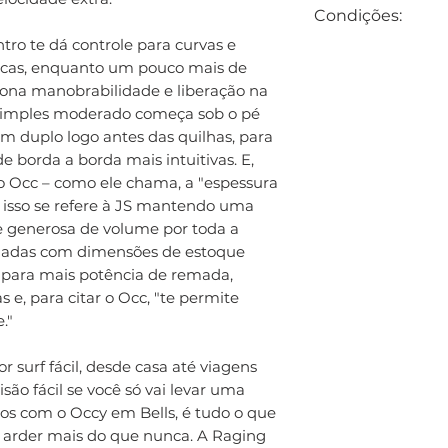
A Raging Bull é
Condições:
potentes, fácil d
ro te dá controle para curvas e
gerar velocidade
Prazo médio de e
ticas, enquanto um pouco mais de
também segurar e
encomenda).
ciona manobrabilidade e liberação na
condições sólida
simples moderado começa sob o pé
prancha JS man
m duplo logo antes das quilhas, para
decentes até poin
de borda a borda mais intuitivas. E,
bombando. De 2 a
do Occ – como ele chama, a "espessura
, isso se refere à JS mantendo uma
e generosa de volume por toda a
dadas com dimensões de estoque
e para mais potência de remada,
 e, para citar o Occ, "te permite
."
 surf fácil, desde casa até viagens
são fácil se você só vai levar uma
s com o Occy em Bells, é tudo o que
o arder mais do que nunca. A Raging