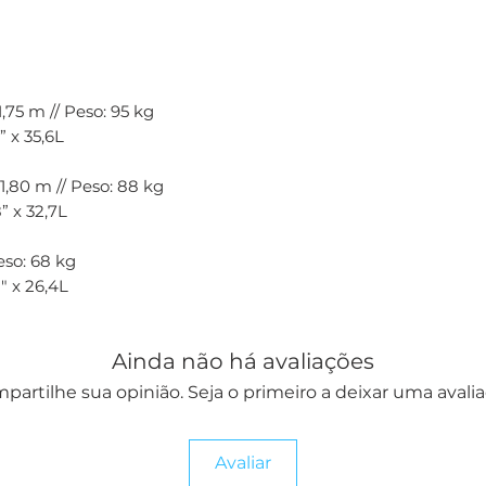
,75 m // Peso: 95 kg
” x 35,6L
1,80 m // Peso: 88 kg
” x 32,7L
Peso: 68 kg
8" x 26,4L
Ainda não há avaliações
partilhe sua opinião. Seja o primeiro a deixar uma avalia
Avaliar