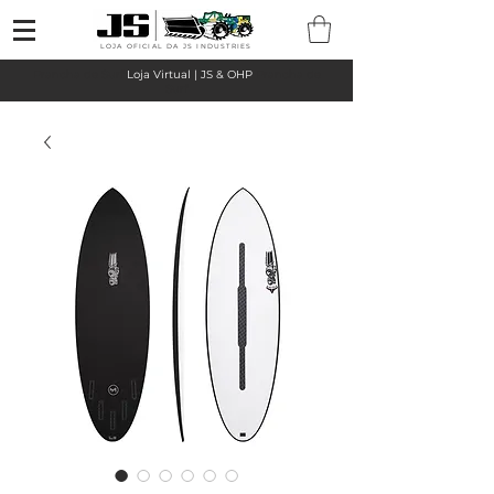
LOJA OFICIAL DA JS INDUSTRIES
Prancha de Surf
Loja Virtual | JS & OHP
Prancha de
Surf