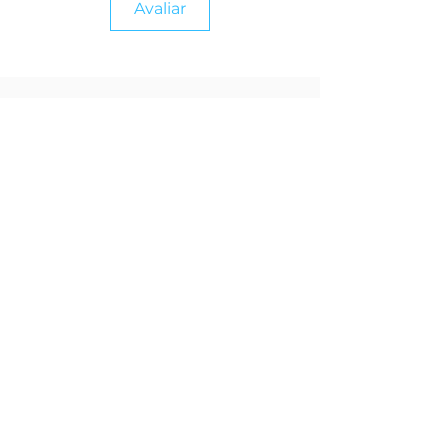
Avaliar
JS INDUSTRIES BRASIL
Home
Loja Virtual
News
Time JS
EMPRESA