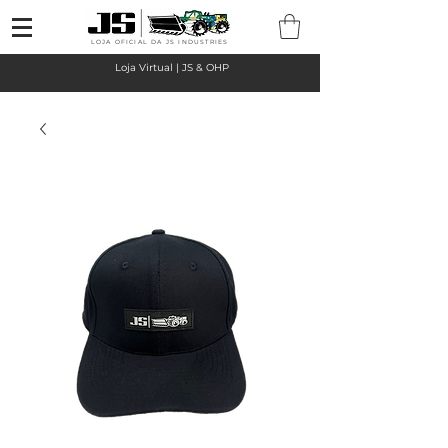
LOJA OFICIAL DA JS INDUSTRIES
Prancha de Surf
Loja Virtual | JS & OHP
Prancha de
Surf