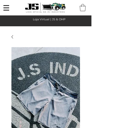
LOJA OFICIAL DA JS INDUSTRIES
Prancha de Surf
Loja Virtual | JS & OHP
Prancha de
Surf