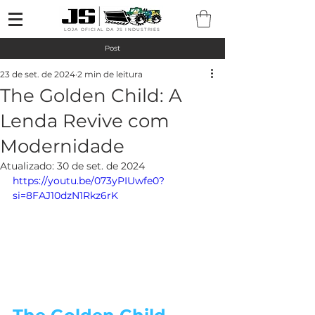
LOJA OFICIAL DA JS INDUSTRIES
Post
23 de set. de 2024
2 min de leitura
The Golden Child: A
Lenda Revive com
Modernidade
Atualizado:
30 de set. de 2024
https://youtu.be/073yPIUwfe0?
si=8FAJ10dzN1Rkz6rK