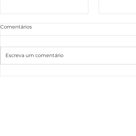
Comentários
Escreva um comentário
Miguel Pupo é o campeão
Bull Run: 
do Rip Curl Pro Bells
Frente, Pr
Beach 2026