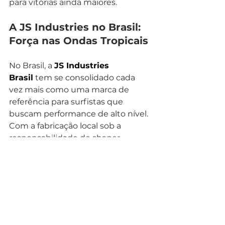
para vitórias ainda maiores.
A JS Industries no Brasil: 
Força nas Ondas Tropicais
No Brasil, a 
JS Industries 
Brasil
 tem se consolidado cada 
vez mais como uma marca de 
referência para surfistas que 
buscam performance de alto nível. 
Com a fabricação local sob a 
responsabilidade do shaper 
Wagner Pupo
, dono da 
OHP 
Surfboards
, as pranchas da JS 
mantêm o mesmo padrão de 
qualidade que conquistou o 
mundo, mas agora adaptadas às 
condições das ondas brasileiras. 
Atletas como 
Samuel Pupo
, 