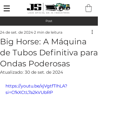
LOJA OFICIAL DA JS INDUSTRIES
Post
24 de set. de 2024
2 min de leitura
Big Horse: A Máquina
de Tubos Definitiva para
Ondas Poderosas
Atualizado:
30 de set. de 2024
https://youtu.be/xjVgtfTlhLA?
si=CfkXCtL7a2kVUbRP