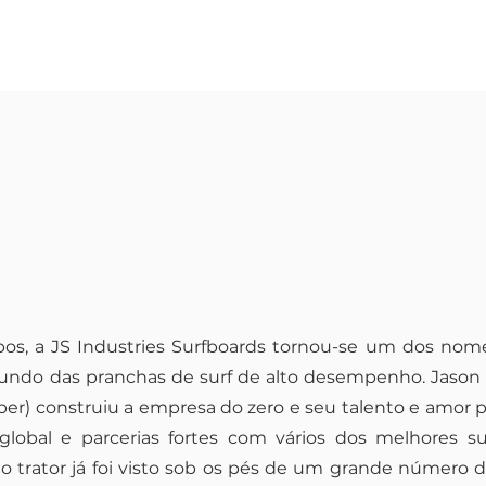
Visualização rápida
Prancha de Carbono | CarboTune Xero Gravity
os, a JS Industries Surfboards tornou-se um dos nom
undo das pranchas de surf de alto desempenho. Jason 
Preço
R$ 5.810,00
aper) construiu a empresa do zero e seu talento e amor 
lobal e parcerias fortes com vários dos melhores s
do trator já foi visto sob os pés de um grande número de