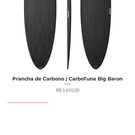
Visualização rápida
Prancha de Carbono | CarboTune Big Baron
Preço
R$ 5.810,00
Prancha de Surf