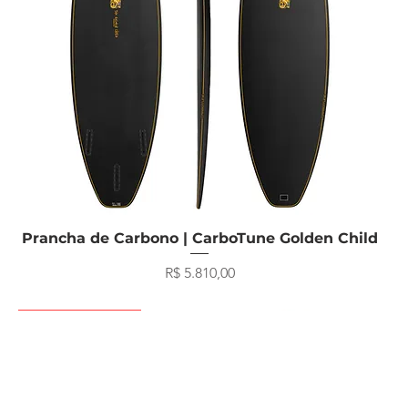
Visualização rápida
Prancha de Carbono | CarboTune Golden Child
Preço
R$ 5.810,00
Prancha de Surf