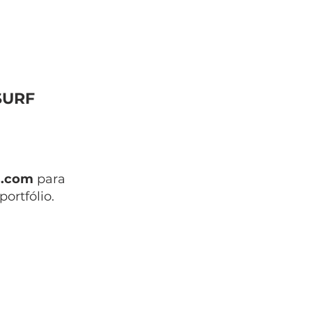
SURF
s.com
para
ortfólio.