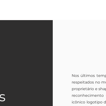
Visualização rápida
Prancha de Carbono | CarboTune Xero Fusion
Nos últimos temp
respeitados no m
Preço
R$ 5.810,00
proprietário e sh
s
reconhecimento g
icônico logotipo 